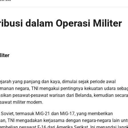
busi dalam Operasi Militer
iter
ejarah yang panjang dan kaya, dimulai sejak periode awal
manan negara, TNI mengakui pentingnya kekuatan udara seba
asikan pesawat-pesawat warisan dari Belanda, kemudian secar
awat militer modern.
 Soviet, termasuk MiG-21 dan MiG-17, yang memberikan
an, TNI mengadakan kerjasama dengan negara-negara lain unt
belian pesawat F-16 dari Amerika Serikat. Ini menandai lang