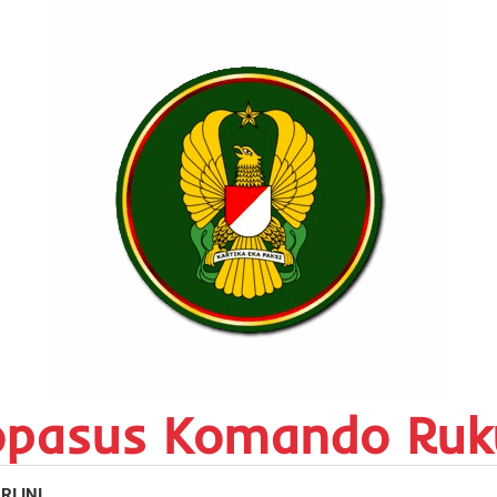
opasus Komando Ruk
RI INI