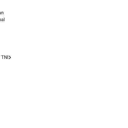
an
bal
 TNI