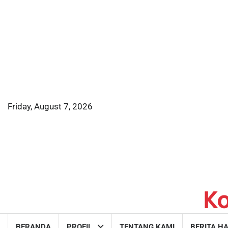
Skip
to
content
Friday, August 7, 2026
K
BERANDA
PROFIL
TENTANG KAMI
BERITA HA