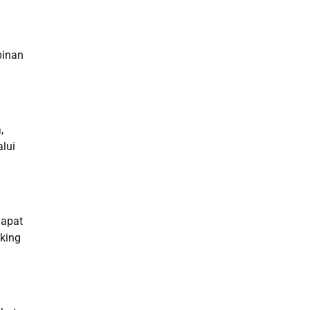
Data HK
Slot Deposit Pulsa
pinan
Live SDY
Pengeluaran Singapore Hari Ini
,
Pengeluaran Macau
lui
Paito HK
toto hk
dapat
king
Live RTP
Slot Deposit Pulsa Indosat
Slot Indosat