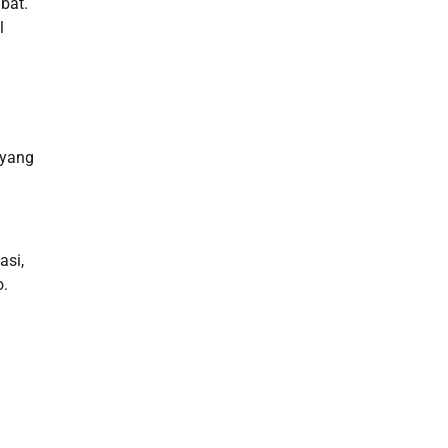
bat.
l
Slot Gacor
Slot Indosat
Slot Qris
 yang
Rtp Slot Hari Ini
Slot Indosat
asi,
Live Draw Macau
o.
Slot Pulsa
Slot Bet Kecil
Toto HK