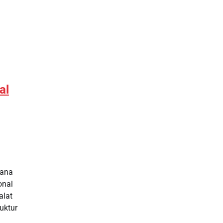
al
hana
onal
alat
uktur