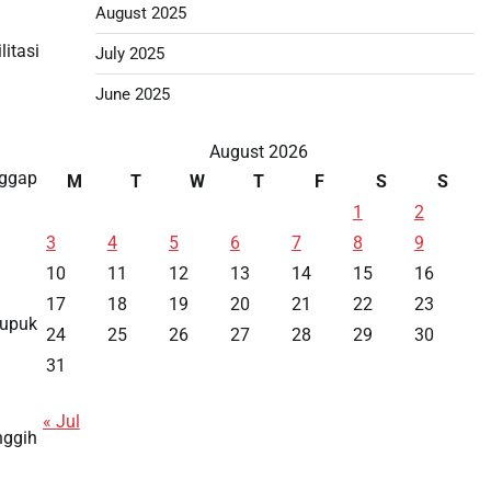
August 2025
itasi
July 2025
June 2025
August 2026
nggap
M
T
W
T
F
S
S
1
2
3
4
5
6
7
8
9
10
11
12
13
14
15
16
17
18
19
20
21
22
23
mupuk
24
25
26
27
28
29
30
31
« Jul
nggih
Data HK