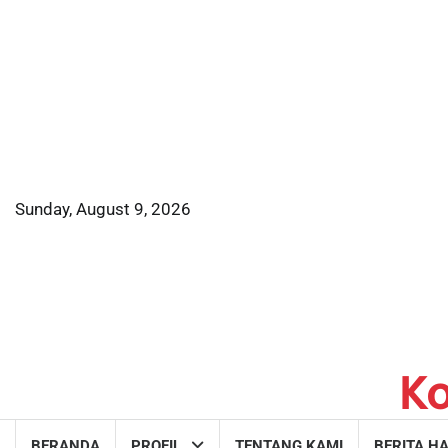
Skip
to
content
Sunday, August 9, 2026
K
BERANDA
PROFIL
TENTANG KAMI
BERITA HA