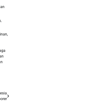
dan
,
inan,
jaga
an
an
esia
orer