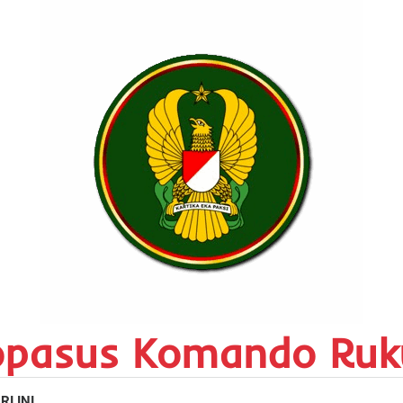
opasus Komando Ruk
RI INI