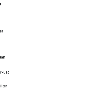
g
Slot Deposit Pulsa
,
Live SDY
ra
Pengeluaran Singapore Hari Ini
Pengeluaran Macau
Paito HK
dan
toto hk
rkuat
Live RTP
iter
Slot Deposit Pulsa Indosat
Slot Indosat