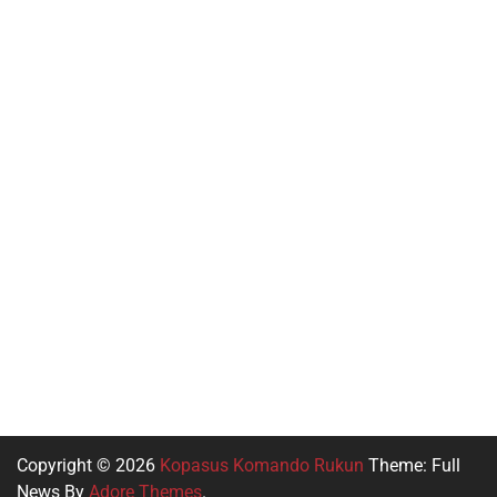
Slot Qris
Rtp Slot Hari Ini
Slot Indosat
Live Draw Macau
Slot Pulsa
Slot Bet Kecil
Toto HK
Copyright © 2026
Kopasus Komando Rukun
Theme: Full
News By
Adore Themes
.