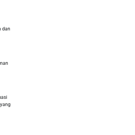
Slot Deposit Pulsa
Live SDY
n dan
Pengeluaran Singapore Hari Ini
Pengeluaran Macau
anan
Paito HK
toto hk
uasi
Live RTP
 yang
Slot Deposit Pulsa Indosat
Slot Indosat