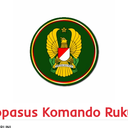
opasus Komando Ruk
RI INI