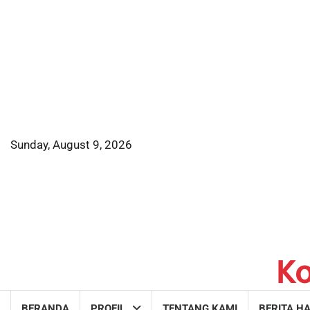
Skip
to
content
Sunday, August 9, 2026
K
BERANDA
PROFIL
TENTANG KAMI
BERITA HA