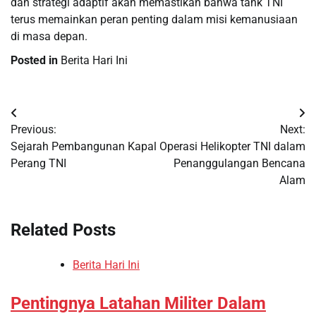
dan strategi adaptif akan memastikan bahwa tank TNI
terus memainkan peran penting dalam misi kemanusiaan
di masa depan.
Posted in
Berita Hari Ini
Post
Previous:
Next:
navigation
Sejarah Pembangunan Kapal
Operasi Helikopter TNI dalam
Perang TNI
Penanggulangan Bencana
Alam
Related Posts
Berita Hari Ini
Pentingnya Latahan Militer Dalam