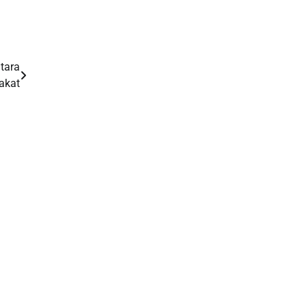
tara
akat