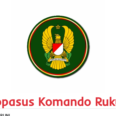
opasus Komando Ruk
RI INI