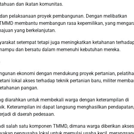
tahuan dan ikatan komunitas.
n dan pelaksanaan proyek pembangunan. Dengan melibatkan
, TMMD membantu membangun rasa kepemilikan, yang mengar
ajuan yang berkelanjutan.
yarakat setempat tetapi juga meningkatkan ketahanan terhada
h mampu dan bersatu dalam memenuhi kebutuhan mereka.
n
unan ekonomi dengan mendukung proyek pertanian, pelatih
tani lokal akses terhadap teknik pertanian baru, militer memba
ketahanan pangan.
ng diarahkan untuk membekali warga dengan keterampilan di
nik. Keterampilan ini dapat langsung menghasilkan pendapatan
jadi di daerah pedesaan.
jadi salah satu komponen TMMD, dimana warga diberikan akses
yakan pengusaha lokal untuk memulai usaha kecil, merangsan