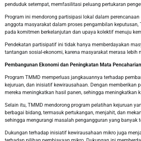
penduduk setempat, memfasilitasi peluang pertukaran penge
Program ini mendorong partisipasi lokal dalam perencanaa
anggota masyarakat dalam proses pengambilan keputusan
pada komitmen berkelanjutan dan upaya kolektif menuju kem
Pendekatan partisipatif ini tidak hanya memberdayakan mas
tantangan sosial-ekonomi, karena masyarakat merasa lebi
Pembangunan Ekonomi dan Peningkatan Mata Pencaharia
Program TMMD memperluas jangkauannya terhadap pembang
kejuruan, dan inisiatif kewirausahaan. Dengan memberikan pe
mereka meningkatkan hasil panen, sehingga meningkatkan 
Selain itu, TMMD mendorong program pelatihan kejuruan ya
berbagai bidang, termasuk pertukangan, menjahit, dan meka
sehingga mengurangi masalah pengangguran yang banyak ter
Dukungan terhadap inisiatif kewirausahaan mikro juga men
terhadap pilihan pembiayaan mikro. Dukungan ini memberda