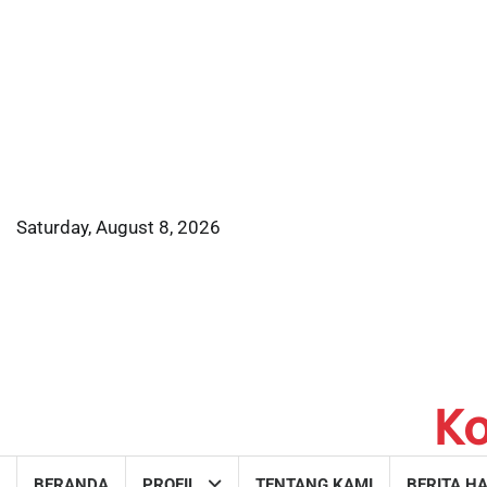
Skip
to
content
Saturday, August 8, 2026
K
BERANDA
PROFIL
TENTANG KAMI
BERITA HA