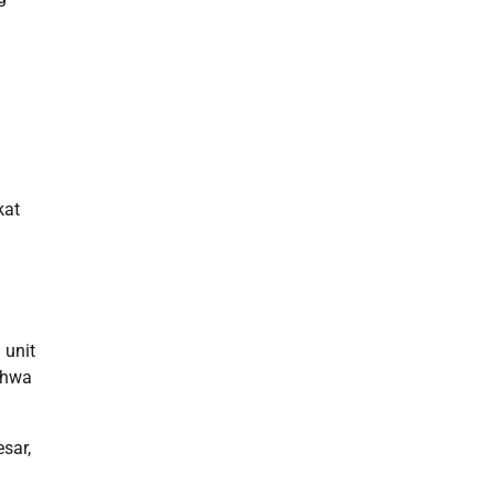
Slot Gacor
Slot Indosat
Slot Qris
Rtp Slot Hari Ini
kat
n
Slot Indosat
Live Draw Macau
Slot Pulsa
 unit
ahwa
Slot Bet Kecil
sar,
Toto HK