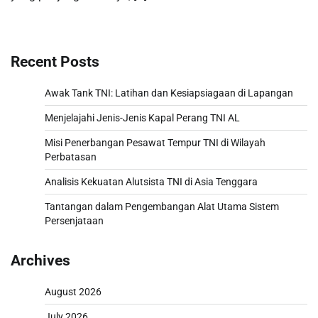
Recent Posts
Awak Tank TNI: Latihan dan Kesiapsiagaan di Lapangan
Menjelajahi Jenis-Jenis Kapal Perang TNI AL
Misi Penerbangan Pesawat Tempur TNI di Wilayah
Perbatasan
Analisis Kekuatan Alutsista TNI di Asia Tenggara
Tantangan dalam Pengembangan Alat Utama Sistem
Persenjataan
Archives
August 2026
July 2026