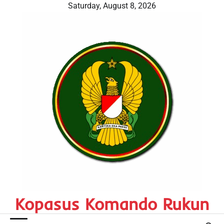
Skip
Saturday, August 8, 2026
to
content
Kopasus Komando Rukun