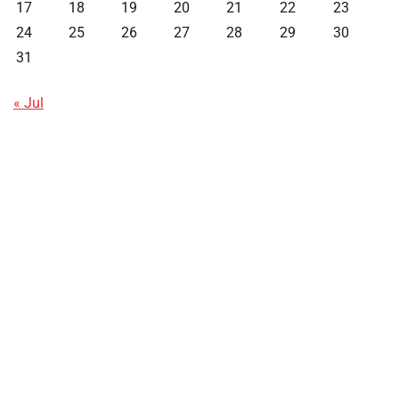
17
18
19
20
21
22
23
24
25
26
27
28
29
30
31
« Jul
Data HK
Slot Deposit Pulsa
Live SDY
Pengeluaran Singapore Hari Ini
Pengeluaran Macau
Paito HK