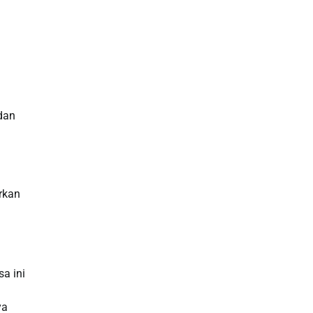
dan
irkan
a ini
ya