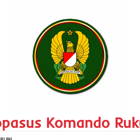
opasus Komando Ruk
RI INI