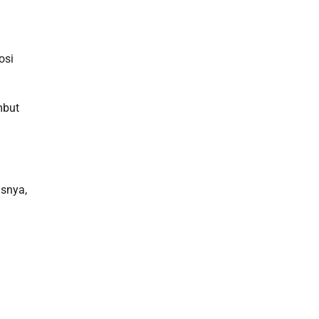
Slot Deposit Pulsa
osi
Live SDY
Pengeluaran Singapore Hari Ini
mbut
Pengeluaran Macau
Paito HK
usnya,
toto hk
Live RTP
Slot Deposit Pulsa Indosat
Slot Indosat