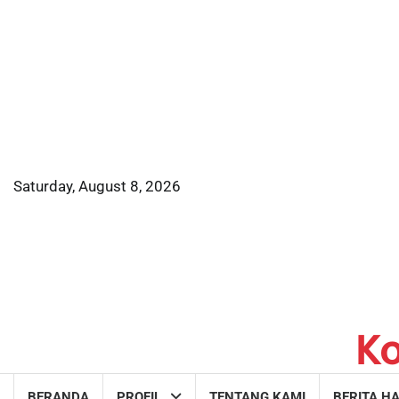
Skip
to
content
Saturday, August 8, 2026
K
BERANDA
PROFIL
TENTANG KAMI
BERITA HA