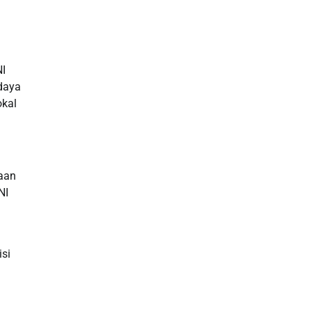
Toto HK
NI
daya
okal
aan
NI
si