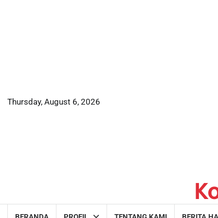
Skip
to
content
Thursday, August 6, 2026
K
BERANDA
PROFIL
TENTANG KAMI
BERITA HA