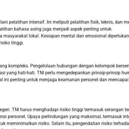
i pelatihan intensif. Ini meliputi pelatihan fisik, teknis, dan m
latihan bahasa asing juga menjadi aspek penting untuk
 masyarakat lokal. Kesiapan mental dan emosional diperlukan
isiko tinggi.
k yang kompleks. Pengelolaan hubungan dengan kelompok bersen
si yang hati-hati. TNI perlu mengedepankan prinsip-prinsip hu
l ini penting untuk menjaga keamanan personel dan mencapai
geri. TNI harus menghadapi risiko tinggi termasuk serangan ter
rai personel. Upaya perlindungan yang maksimal, termasuk inte
k meminimalkan risiko. Selain itu, pengendalian risiko terhad