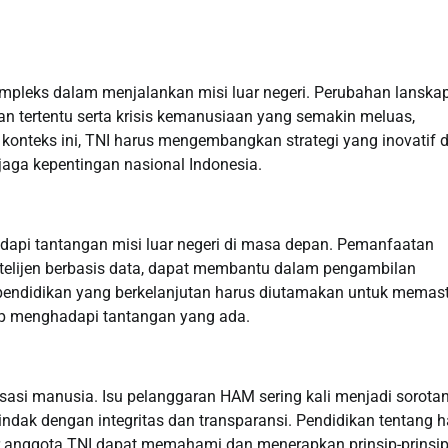
pleks dalam menjalankan misi luar negeri. Perubahan lanska
an tertentu serta krisis kemanusiaan yang semakin meluas,
konteks ini, TNI harus mengembangkan strategi yang inovatif 
jaga kepentingan nasional Indonesia.
adapi tantangan misi luar negeri di masa depan. Pemanfaatan
telijen berbasis data, dapat membantu dalam pengambilan
n pendidikan yang berkelanjutan harus diutamakan untuk memas
ap menghadapi tantangan yang ada.
sasi manusia. Isu pelanggaran HAM sering kali menjadi sorota
tindak dengan integritas dan transparansi. Pendidikan tentang 
gar anggota TNI dapat memahami dan menerapkan prinsip-prinsi