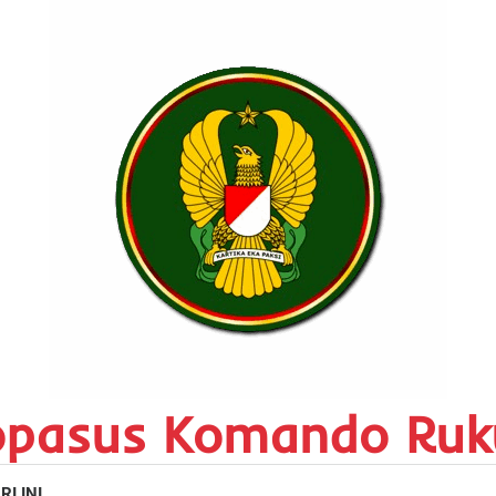
opasus Komando Ruk
RI INI