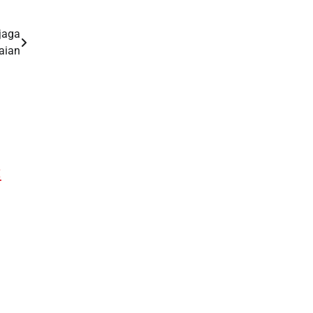
jaga
aian
: