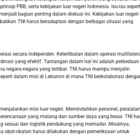
sip PBB, serta kebijakan luar negeri Indonesia. Isu-isu sepert
menjadi bagian penting dalam diskusi ini. Kebijakan luar negeri
ebabkan TNI harus beradaptasi dengan berbagai situasi yang
erasi secara independen. Keterlibatan dalam operasi multilatera
inasi yang efektif. Tantangan dalam hal ini adalah perbedaan
ara negara-negara yang terlibat. TNI harus mampu menjalin
eperti dalam misi di Lebanon di mana TNI berkolaborasi denga
enjalankan misi luar negeri. Memindahkan personel, peralatan
 perencanaan yang matang dan sumber daya yang besar. TNI ha
g sesuai dan logistik pendukung yang memadai. Misalnya,
ta obat-obatan harus dilakukan dengan pemeriksaan untuk