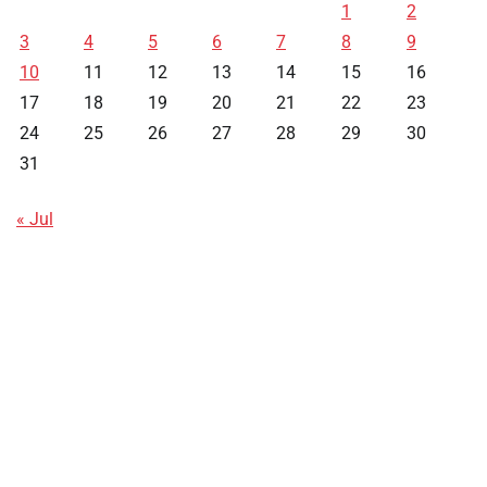
1
2
3
4
5
6
7
8
9
10
11
12
13
14
15
16
17
18
19
20
21
22
23
24
25
26
27
28
29
30
31
« Jul
Data HK
Slot Deposit Pulsa
Live SDY
Pengeluaran Singapore Hari Ini
Pengeluaran Macau