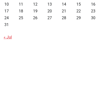
10
11
12
13
14
15
16
17
18
19
20
21
22
23
24
25
26
27
28
29
30
31
« Jul
Data HK
Slot Deposit Pulsa
Live SDY
Pengeluaran Singapore Hari Ini
Pengeluaran Macau
Paito HK