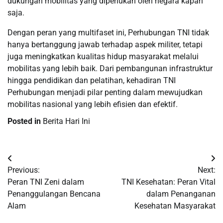
dukungan mobilitas yang diperlukan oleh negara kapan
saja.
Dengan peran yang multifaset ini, Perhubungan TNI tidak
hanya bertanggung jawab terhadap aspek militer, tetapi
juga meningkatkan kualitas hidup masyarakat melalui
mobilitas yang lebih baik. Dari pembangunan infrastruktur
hingga pendidikan dan pelatihan, kehadiran TNI
Perhubungan menjadi pilar penting dalam mewujudkan
mobilitas nasional yang lebih efisien dan efektif.
Posted in
Berita Hari Ini
Post
Previous:
Next:
navigation
Peran TNI Zeni dalam
TNI Kesehatan: Peran Vital
Penanggulangan Bencana
dalam Penanganan
Alam
Kesehatan Masyarakat