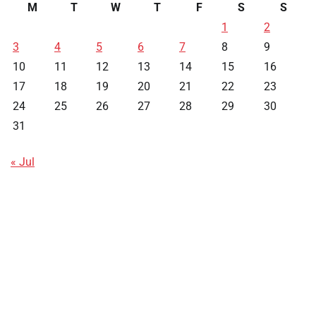
M
T
W
T
F
S
S
1
2
3
4
5
6
7
8
9
10
11
12
13
14
15
16
17
18
19
20
21
22
23
24
25
26
27
28
29
30
31
« Jul
Data HK
Slot Deposit Pulsa
Live SDY
Pengeluaran Singapore Hari Ini