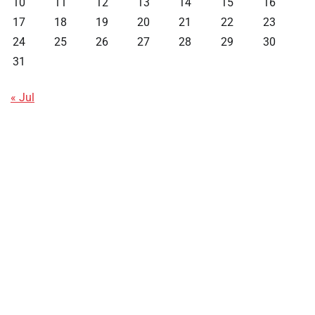
10
11
12
13
14
15
16
17
18
19
20
21
22
23
24
25
26
27
28
29
30
31
« Jul
Data HK
Slot Deposit Pulsa
Live SDY
Pengeluaran Singapore Hari Ini
Pengeluaran Macau
Paito HK