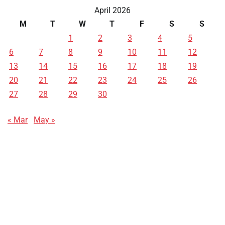
April 2026
M
T
W
T
F
S
S
1
2
3
4
5
6
7
8
9
10
11
12
13
14
15
16
17
18
19
20
21
22
23
24
25
26
27
28
29
30
« Mar
May »
Data HK
Slot Deposit Pulsa
Live SDY
Pengeluaran Singapore Hari Ini