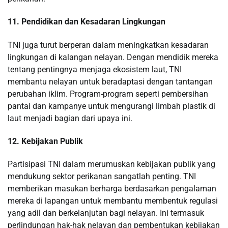
11. Pendidikan dan Kesadaran Lingkungan
TNI juga turut berperan dalam meningkatkan kesadaran
lingkungan di kalangan nelayan. Dengan mendidik mereka
tentang pentingnya menjaga ekosistem laut, TNI
membantu nelayan untuk beradaptasi dengan tantangan
perubahan iklim. Program-program seperti pembersihan
pantai dan kampanye untuk mengurangi limbah plastik di
laut menjadi bagian dari upaya ini.
12. Kebijakan Publik
Partisipasi TNI dalam merumuskan kebijakan publik yang
mendukung sektor perikanan sangatlah penting. TNI
memberikan masukan berharga berdasarkan pengalaman
mereka di lapangan untuk membantu membentuk regulasi
yang adil dan berkelanjutan bagi nelayan. Ini termasuk
perlindungan hak-hak nelayan dan pembentukan kebijakan