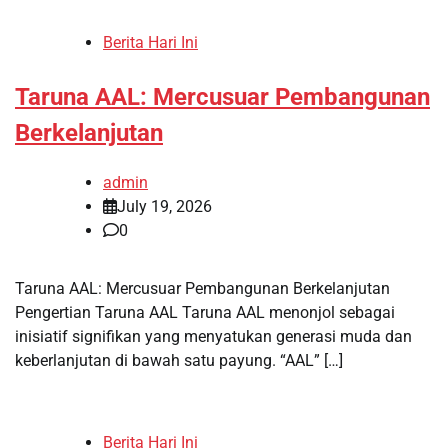
Berita Hari Ini
Taruna AAL: Mercusuar Pembangunan
Berkelanjutan
admin
July 19, 2026
0
Taruna AAL: Mercusuar Pembangunan Berkelanjutan
Pengertian Taruna AAL Taruna AAL menonjol sebagai
inisiatif signifikan yang menyatukan generasi muda dan
keberlanjutan di bawah satu payung. “AAL” […]
Berita Hari Ini