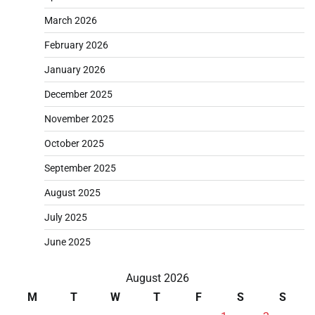
March 2026
February 2026
January 2026
December 2025
November 2025
October 2025
September 2025
August 2025
July 2025
June 2025
August 2026
M
T
W
T
F
S
S