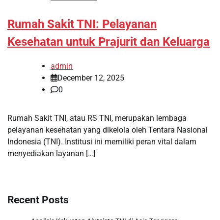
Rumah Sakit TNI: Pelayanan
Kesehatan untuk Prajurit dan Keluarga
admin
December 12, 2025
0
Rumah Sakit TNI, atau RS TNI, merupakan lembaga
pelayanan kesehatan yang dikelola oleh Tentara Nasional
Indonesia (TNI). Institusi ini memiliki peran vital dalam
menyediakan layanan […]
Recent Posts