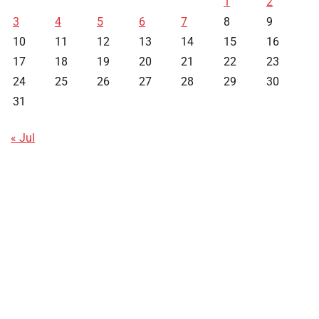
1
2
3
4
5
6
7
8
9
10
11
12
13
14
15
16
17
18
19
20
21
22
23
24
25
26
27
28
29
30
31
« Jul
Data HK
Slot Deposit Pulsa
Live SDY
Pengeluaran Singapore Hari Ini
Pengeluaran Macau