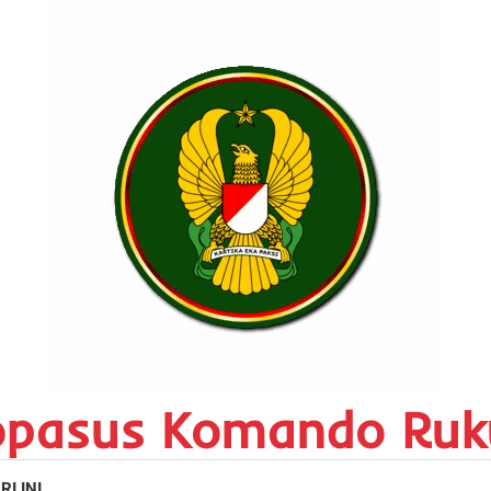
opasus Komando Ruk
RI INI