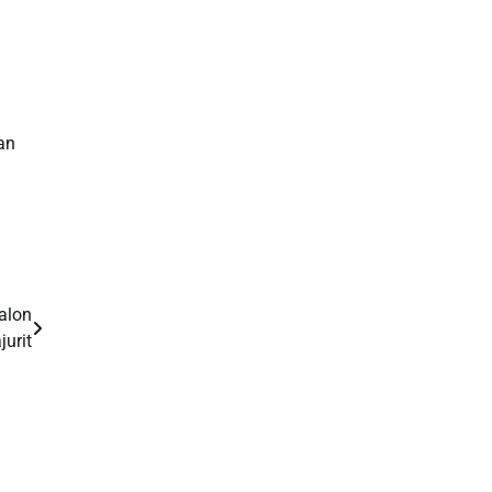
Slot Gacor
Slot Indosat
an
Slot Qris
Rtp Slot Hari Ini
Slot Indosat
Live Draw Macau
alon
jurit
Slot Pulsa
Slot Bet Kecil
Toto HK