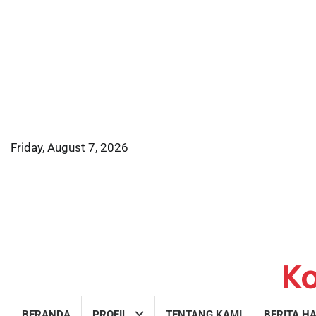
Skip
to
content
Friday, August 7, 2026
K
BERANDA
PROFIL
TENTANG KAMI
BERITA HA