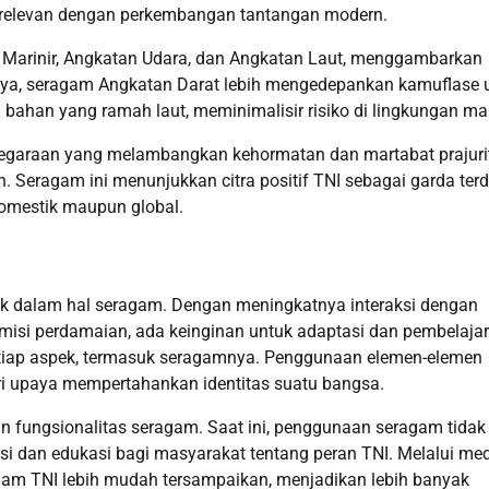
 relevan dengan perkembangan tantangan modern.
i Marinir, Angkatan Udara, dan Angkatan Laut, menggambarkan
lnya, seragam Angkatan Darat lebih mengedepankan kamuflase 
bahan yang ramah laut, meminimalisir risiko di lingkungan mar
egaraan yang melambangkan kehormatan dan martabat prajuri
. Seragam ini menunjukkan citra positif TNI sebagai garda ter
omestik maupun global.
uk dalam hal seragam. Dengan meningkatnya interaksi dengan
misi perdamaian, ada keinginan untuk adaptasi dan pembelajar
etiap aspek, termasuk seragamnya. Penggunaan elemen-elemen
ri upaya mempertahankan identitas suatu bangsa.
 fungsionalitas seragam. Saat ini, penggunaan seragam tidak 
kasi dan edukasi bagi masyarakat tentang peran TNI. Melalui me
eragam TNI lebih mudah tersampaikan, menjadikan lebih banyak