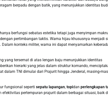
seragam berpadu dengan batik, yang menunjukkan identitas bu
k hanya berfungsi sebatas estetika tetapi juga menyimpan makn
lih dengan pertimbangan taktis. Warna hijau khususnya menjadi 
Dalam konteks militer, warna ini dapat menyamarkan keberad
g yang tersemat di atas lengan baju menunjukkan identitas
berikan hierarki yang jelas dalam struktur komando, mencipta
gkat dalam TNI dimulai dari Prajurit hingga Jenderal, masing-ma
r fungsional seperti
sepatu lapangan
,
topi
dan
perlengkapan ta
fektivitas pertempuran prajurit dalam berbagai situasi, baik d