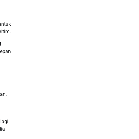
Data HK
Slot Deposit Pulsa
untuk
itim.
Live SDY
t
Pengeluaran Singapore Hari Ini
depan
Pengeluaran Macau
Paito HK
toto hk
an.
Live RTP
lagi
Slot Deposit Pulsa Indosat
dia
Slot Indosat