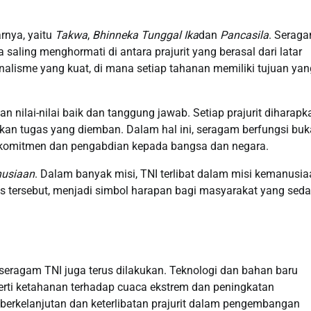
arnya, yaitu
Takwa
,
Bhinneka Tunggal Ika
dan
Pancasila
. Serag
ling menghormati di antara prajurit yang berasal dari latar
nalisme yang kuat, di mana setiap tahanan memiliki tujuan yan
 nilai-nilai baik dan tanggung jawab. Setiap prajurit diharapk
kan tugas yang diemban. Dalam hal ini, seragam berfungsi bu
an komitmen dan pengabdian kepada bangsa dan negara.
usiaan
. Dalam banyak misi, TNI terlibat dalam misi kemanusia
ks tersebut, menjadi simbol harapan bagi masyarakat yang sed
eragam TNI juga terus dilakukan. Teknologi dan bahan baru
erti ketahanan terhadap cuaca ekstrem dan peningkatan
berkelanjutan dan keterlibatan prajurit dalam pengembangan