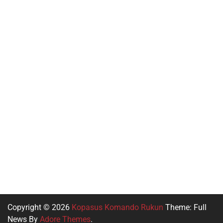
Slot Qris
Rtp Slot Hari Ini
Slot Indosat
Live Draw Macau
Slot Pulsa
Slot Bet Kecil
Toto HK
Copyright © 2026
Kopasus Komando Rukun
Theme: Full
News By
Adore Themes
.