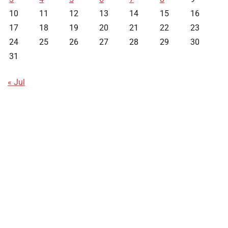
10
11
12
13
14
15
16
17
18
19
20
21
22
23
24
25
26
27
28
29
30
31
« Jul
Data HK
Slot Deposit Pulsa
Live SDY
Pengeluaran Singapore Hari Ini
Pengeluaran Macau