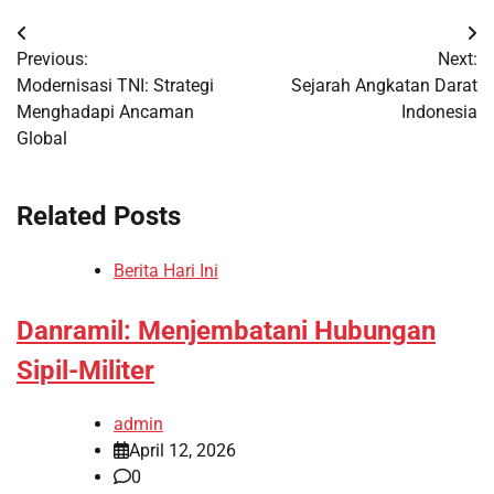
Post
Previous:
Next:
navigation
Modernisasi TNI: Strategi
Sejarah Angkatan Darat
Menghadapi Ancaman
Indonesia
Global
Related Posts
Berita Hari Ini
Danramil: Menjembatani Hubungan
Sipil-Militer
admin
April 12, 2026
0