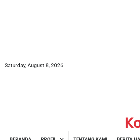
Skip
to
content
Saturday, August 8, 2026
K
BERANDA
PROFIL
TENTANG KAMI
BERITA HA