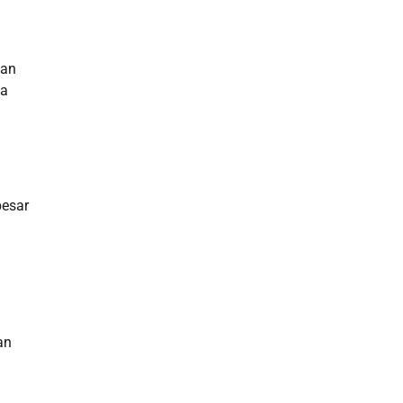
Slot Deposit Pulsa
gan
Live SDY
ta
Pengeluaran Singapore Hari Ini
Pengeluaran Macau
besar
Paito HK
toto hk
Live RTP
Slot Deposit Pulsa Indosat
an
Slot Indosat