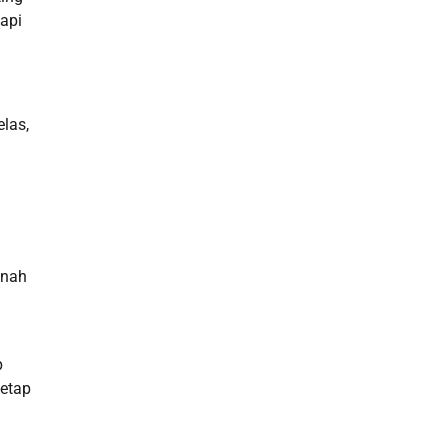
api
las,
anah
p
tetap