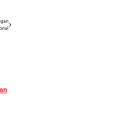
ngan
onal
an