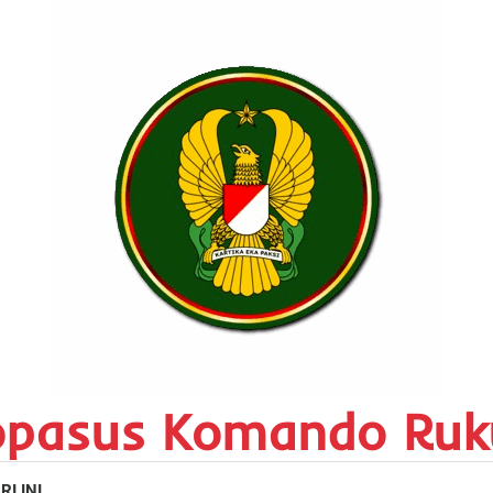
opasus Komando Ruk
RI INI