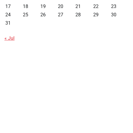
17
18
19
20
21
22
23
24
25
26
27
28
29
30
31
« Jul
Data HK
Slot Deposit Pulsa
Live SDY
Pengeluaran Singapore Hari Ini
Pengeluaran Macau
Paito HK