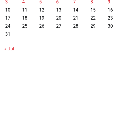
3
4
5
6
7
8
9
10
11
12
13
14
15
16
17
18
19
20
21
22
23
24
25
26
27
28
29
30
31
« Jul
Data HK
Slot Deposit Pulsa
Live SDY
Pengeluaran Singapore Hari Ini
Pengeluaran Macau