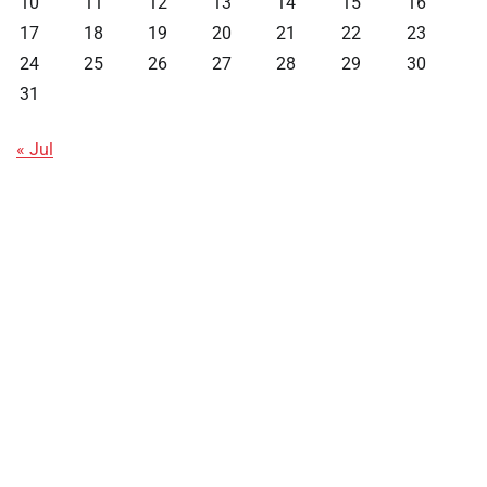
10
11
12
13
14
15
16
17
18
19
20
21
22
23
24
25
26
27
28
29
30
31
« Jul
Data HK
Slot Deposit Pulsa
Live SDY
Pengeluaran Singapore Hari Ini
Pengeluaran Macau
Paito HK