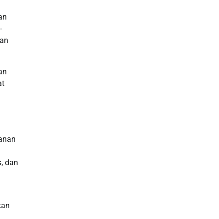
an
-
uan
an
at
hanan
n
, dan
kan