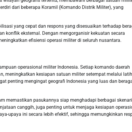
 wilayah geografis tertentu, membawahi berbagai satuan milite
terdiri dari beberapa Koramil (Komando Distrik Militer), yang
bilisasi yang cepat dan respons yang disesuaikan terhadap be
 konflik eksternal. Dengan mengorganisir kekuatan secara
ingkatkan efisiensi operasi militer di seluruh nusantara.
ampuan operasional militer Indonesia. Setiap komando daerah
 meningkatkan kesiapan satuan militer setempat melalui lati
gat penting mengingat geografi Indonesia yang luas dan berag
dam memastikan pasukannya siap menghadapi berbagai skenari
senjataan canggih, juga penting untuk menjaga kesiapan operasi
a-upaya ini secara lebih efektif, sehingga memungkinkan res