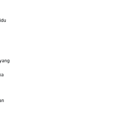
Slot Gacor
idu
Slot Indosat
Slot Qris
Rtp Slot Hari Ini
 yang
Slot Indosat
ka
Live Draw Macau
Slot Pulsa
an
Slot Bet Kecil
Toto HK