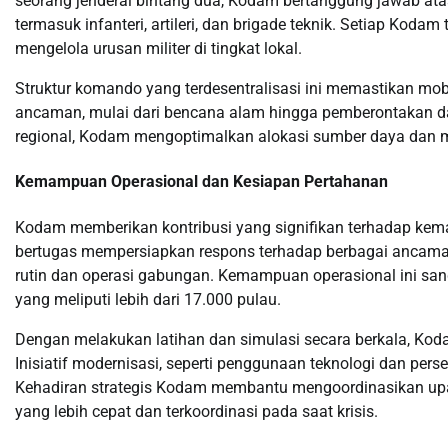
seorang jenderal bintang dua, Kodam bertanggung jawab atas
termasuk infanteri, artileri, dan brigade teknik. Setiap Kodam 
mengelola urusan militer di tingkat lokal.
Struktur komando yang terdesentralisasi ini memastikan mo
ancaman, mulai dari bencana alam hingga pemberontakan dan
regional, Kodam mengoptimalkan alokasi sumber daya dan men
Kemampuan Operasional dan Kesiapan Pertahanan
Kodam memberikan kontribusi yang signifikan terhadap kem
bertugas mempersiapkan respons terhadap berbagai ancaman,
rutin dan operasi gabungan. Kemampuan operasional ini san
yang meliputi lebih dari 17.000 pulau.
Dengan melakukan latihan dan simulasi secara berkala, Ko
Inisiatif modernisasi, seperti penggunaan teknologi dan per
Kehadiran strategis Kodam membantu mengoordinasikan upay
yang lebih cepat dan terkoordinasi pada saat krisis.