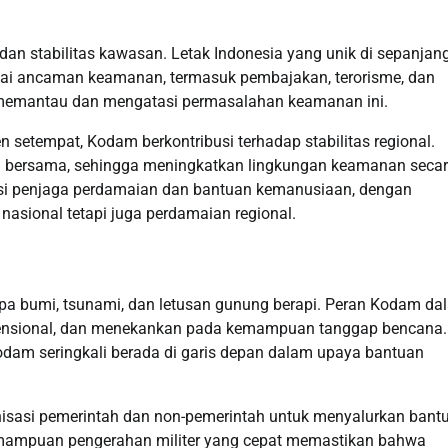
 stabilitas kawasan. Letak Indonesia yang unik di sepanjang
gai ancaman keamanan, termasuk pembajakan, terorisme, dan
memantau dan mengatasi permasalahan keamanan ini.
 setempat, Kodam berkontribusi terhadap stabilitas regional.
asi bersama, sehingga meningkatkan lingkungan keamanan seca
 misi penjaga perdamaian dan bantuan kemanusiaan, dengan
sional tetapi juga perdamaian regional.
a bumi, tsunami, dan letusan gunung berapi. Peran Kodam da
konvensional, dan menekankan pada kemampuan tanggap bencana.
Kodam seringkali berada di garis depan dalam upaya bantuan
isasi pemerintah dan non-pemerintah untuk menyalurkan bant
emampuan pengerahan militer yang cepat memastikan bahwa