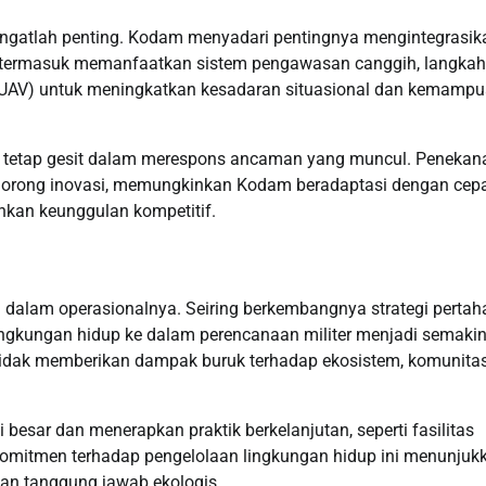
angatlah penting. Kodam menyadari pentingnya mengintegrasik
ni termasuk memanfaatkan sistem pengawasan canggih, langkah
 (UAV) untuk meningkatkan kesadaran situasional dan kemamp
 tetap gesit dalam merespons ancaman yang muncul. Penekan
ndorong inovasi, memungkinkan Kodam beradaptasi dengan cep
kan keunggulan kompetitif.
dalam operasionalnya. Seiring berkembangnya strategi perta
lingkungan hidup ke dalam perencanaan militer menjadi semaki
 tidak memberikan dampak buruk terhadap ekosistem, komunitas
esar dan menerapkan praktik berkelanjutan, seperti fasilitas
Komitmen terhadap pengelolaan lingkungan hidup ini menunjuk
gan tanggung jawab ekologis.