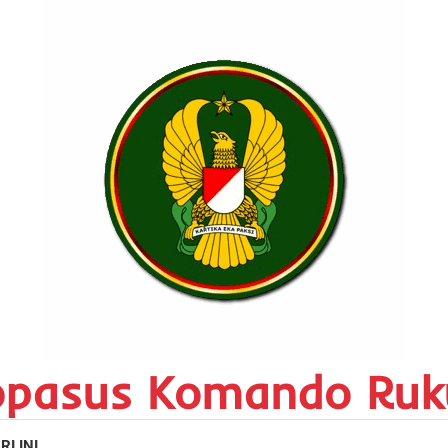
opasus Komando Ruk
RI INI