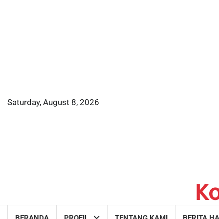
Skip
to
content
Saturday, August 8, 2026
K
BERANDA
PROFIL
TENTANG KAMI
BERITA HA