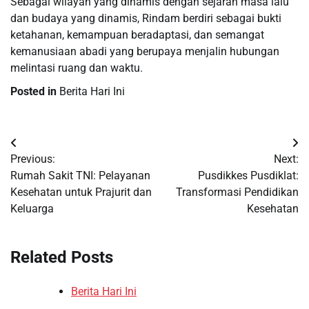
Sebagai wilayah yang dinamis dengan sejarah masa lalu
dan budaya yang dinamis, Rindam berdiri sebagai bukti
ketahanan, kemampuan beradaptasi, dan semangat
kemanusiaan abadi yang berupaya menjalin hubungan
melintasi ruang dan waktu.
Posted in
Berita Hari Ini
Post
Previous:
Next:
navigation
Rumah Sakit TNI: Pelayanan
Pusdikkes Pusdiklat:
Kesehatan untuk Prajurit dan
Transformasi Pendidikan
Keluarga
Kesehatan
Related Posts
Berita Hari Ini