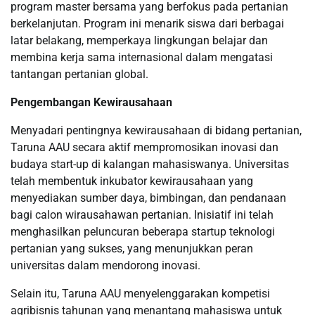
program master bersama yang berfokus pada pertanian
berkelanjutan. Program ini menarik siswa dari berbagai
latar belakang, memperkaya lingkungan belajar dan
membina kerja sama internasional dalam mengatasi
tantangan pertanian global.
Pengembangan Kewirausahaan
Menyadari pentingnya kewirausahaan di bidang pertanian,
Taruna AAU secara aktif mempromosikan inovasi dan
budaya start-up di kalangan mahasiswanya. Universitas
telah membentuk inkubator kewirausahaan yang
menyediakan sumber daya, bimbingan, dan pendanaan
bagi calon wirausahawan pertanian. Inisiatif ini telah
menghasilkan peluncuran beberapa startup teknologi
pertanian yang sukses, yang menunjukkan peran
universitas dalam mendorong inovasi.
Selain itu, Taruna AAU menyelenggarakan kompetisi
agribisnis tahunan yang menantang mahasiswa untuk