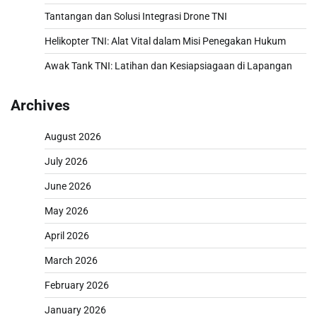
Tantangan dan Solusi Integrasi Drone TNI
Helikopter TNI: Alat Vital dalam Misi Penegakan Hukum
Awak Tank TNI: Latihan dan Kesiapsiagaan di Lapangan
Archives
August 2026
July 2026
June 2026
May 2026
April 2026
March 2026
February 2026
January 2026