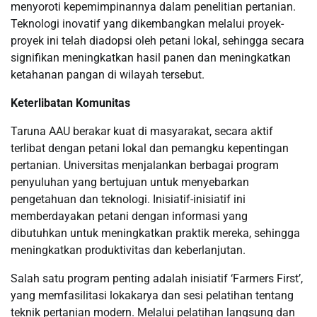
menyoroti kepemimpinannya dalam penelitian pertanian.
Teknologi inovatif yang dikembangkan melalui proyek-
proyek ini telah diadopsi oleh petani lokal, sehingga secara
signifikan meningkatkan hasil panen dan meningkatkan
ketahanan pangan di wilayah tersebut.
Keterlibatan Komunitas
Taruna AAU berakar kuat di masyarakat, secara aktif
terlibat dengan petani lokal dan pemangku kepentingan
pertanian. Universitas menjalankan berbagai program
penyuluhan yang bertujuan untuk menyebarkan
pengetahuan dan teknologi. Inisiatif-inisiatif ini
memberdayakan petani dengan informasi yang
dibutuhkan untuk meningkatkan praktik mereka, sehingga
meningkatkan produktivitas dan keberlanjutan.
Salah satu program penting adalah inisiatif ‘Farmers First’,
yang memfasilitasi lokakarya dan sesi pelatihan tentang
teknik pertanian modern. Melalui pelatihan langsung dan