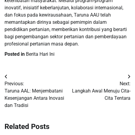
keterlibatan masyarakat. Melalui program-program
inovatif, inisiatif keberlanjutan, kolaborasi internasional,
dan fokus pada kewirausahaan, Taruna AAU telah
memantapkan dirinya sebagai pemimpin dalam
pendidikan pertanian, memberikan kontribusi yang berarti
bagi pengembangan sektor pertanian dan pemberdayaan
profesional pertanian masa depan.
Posted in
Berita Hari Ini
Post
Previous:
Next:
navigation
Taruna AAL: Menjembatani
Langkah Awal Menuju Cita-
Kesenjangan Antara Inovasi
Cita Tentara
dan Tradisi
Related Posts