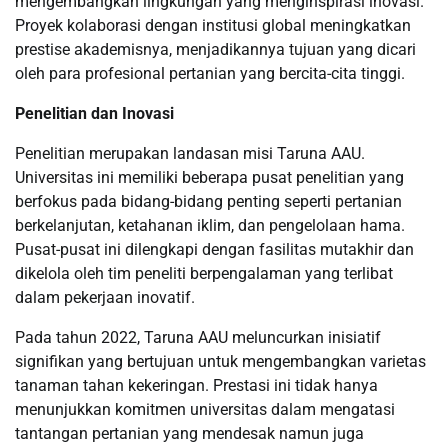
mengembangkan lingkungan yang menginspirasi inovasi.
Proyek kolaborasi dengan institusi global meningkatkan
prestise akademisnya, menjadikannya tujuan yang dicari
oleh para profesional pertanian yang bercita-cita tinggi.
Penelitian dan Inovasi
Penelitian merupakan landasan misi Taruna AAU.
Universitas ini memiliki beberapa pusat penelitian yang
berfokus pada bidang-bidang penting seperti pertanian
berkelanjutan, ketahanan iklim, dan pengelolaan hama.
Pusat-pusat ini dilengkapi dengan fasilitas mutakhir dan
dikelola oleh tim peneliti berpengalaman yang terlibat
dalam pekerjaan inovatif.
Pada tahun 2022, Taruna AAU meluncurkan inisiatif
signifikan yang bertujuan untuk mengembangkan varietas
tanaman tahan kekeringan. Prestasi ini tidak hanya
menunjukkan komitmen universitas dalam mengatasi
tantangan pertanian yang mendesak namun juga