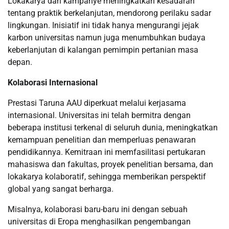
Lokakarya dan kampanye meningkatkan kesadaran
tentang praktik berkelanjutan, mendorong perilaku sadar
lingkungan. Inisiatif ini tidak hanya mengurangi jejak
karbon universitas namun juga menumbuhkan budaya
keberlanjutan di kalangan pemimpin pertanian masa
depan.
Kolaborasi Internasional
Prestasi Taruna AAU diperkuat melalui kerjasama
internasional. Universitas ini telah bermitra dengan
beberapa institusi terkenal di seluruh dunia, meningkatkan
kemampuan penelitian dan memperluas penawaran
pendidikannya. Kemitraan ini memfasilitasi pertukaran
mahasiswa dan fakultas, proyek penelitian bersama, dan
lokakarya kolaboratif, sehingga memberikan perspektif
global yang sangat berharga.
Misalnya, kolaborasi baru-baru ini dengan sebuah
universitas di Eropa menghasilkan pengembangan