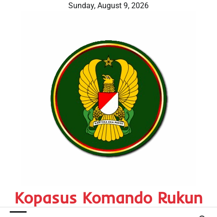
Skip
Sunday, August 9, 2026
to
content
Kopasus Komando Rukun