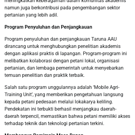
meningkatkan keberagaman dalam komunitas akademis
namun juga berkontribusi pada pengembangan sektor
pertanian yang lebih adil.
Program Penyuluhan dan Penjangkauan
Program penyuluhan dan penjangkauan Taruna AAU
dirancang untuk menghubungkan penelitian akademis
dengan aplikasi praktis di lapangan. Program-program ini
melibatkan kolaborasi dengan petani lokal, organisasi
pertanian, dan lembaga pemerintah untuk menyebarkan
temuan penelitian dan praktik terbaik.
Salah satu program unggulannya adalah ‘Mobile Agri-
Training Unit’, yang memberikan pengetahuan langsung
kepada petani pedesaan melalui lokakarya keliling.
Pendekatan ini terbukti berhasil menjangkau daerah-
daerah terpencil, memastikan bahwa petani memiliki akses
terhadap teknik dan teknologi pertanian terkini.