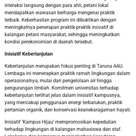
interaksi langsung dengan para ahli, petani lokal
mendapatkan wawasan berharga mengenai praktik
terbaik. Keberhasilan program ini dibuktikan dengan
meningkatnya penerapan praktik-praktik inovatif di
kalangan petani masyarakat, sehingga meningkatkan
kondisi perekonomian di daerah tersebut.
Inisiatif Keberlanjutan
Keberlanjutan merupakan fokus penting di Taruna AAU.
Lembaga ini menerapkan praktik ramah lingkungan dalam
operasionalnya, mulai dari pengelolaan air hingga
pengurangan limbah. Komitmen universitas terhadap
keberlanjutan terlihat jelas dalam inisiatif kampusnya,
yang mencakup penggunaan energi terbarukan, praktik
pertanian organik, dan konservasi keanekaragaman hayati.
Inisiatif ‘Kampus Hijau’ mempromosikan kepedulian
terhadap lingkungan di kalangan mahasiswa dan staf.