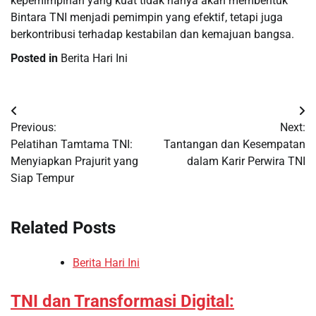
kepemimpinan yang kuat tidak hanya akan membentuk
Bintara TNI menjadi pemimpin yang efektif, tetapi juga
berkontribusi terhadap kestabilan dan kemajuan bangsa.
Posted in
Berita Hari Ini
Post
Previous:
Next:
navigation
Pelatihan Tamtama TNI:
Tantangan dan Kesempatan
Menyiapkan Prajurit yang
dalam Karir Perwira TNI
Siap Tempur
Related Posts
Berita Hari Ini
TNI dan Transformasi Digital: