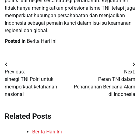
politik luar negeri serta strategi pertahanan. Kegiatan ini
tidak hanya meningkatkan profesionalisme TNI, tetapi juga
memperkuat hubungan persahabatan dan menjadikan
Indonesia sebagai pemain kunci dalam isu-isu keamanan
regional dan global.
Posted in
Berita Hari Ini
Post
Previous:
Next:
navigation
sinergi TNI Polri untuk
Peran TNI dalam
memperkuat ketahanan
Penanganan Bencana Alam
nasional
di Indonesia
Related Posts
Berita Hari Ini