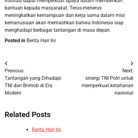
institusi dapat memperkuat upaya dalam memberikan
bantuan kepada masyarakat. Terus-menerus
meningkatkan kemampuan dan kerja sama dalam misi
kemanusiaan akan memastikan bahwa Indonesia siap
menghadapi berbagai tantangan di masa depan.
Posted in
Berita Hari Ini
Post
Previous:
Next:
navigation
Tantangan yang Dihadapi
sinergi TNI Polri untuk
TNI dan Brimob di Era
memperkuat ketahanan
Modern
nasional
Related Posts
Berita Hari Ini