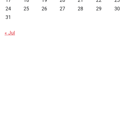
17
18
19
20
21
22
23
24
25
26
27
28
29
30
31
« Jul
Data HK
Slot Deposit Pulsa
Live SDY
Pengeluaran Singapore Hari Ini
Pengeluaran Macau
Paito HK