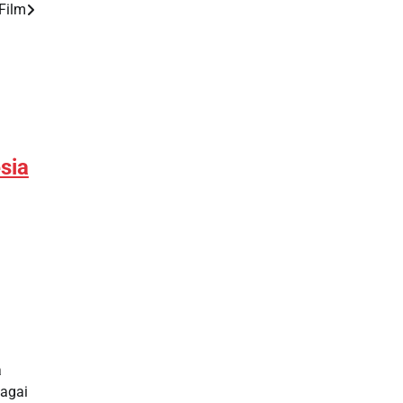
Toto HK
Film
sia
a
bagai