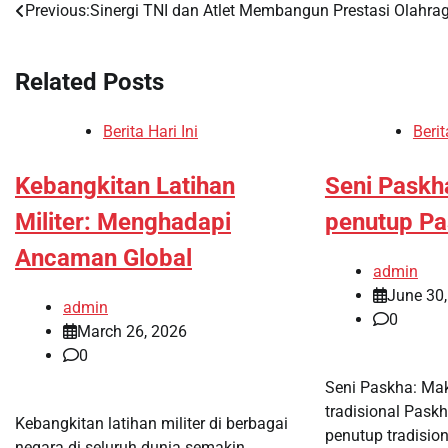
Previous:
Sinergi TNI dan Atlet Membangun Prestasi Olahra
Post
navigation
Related Posts
Berita Hari Ini
Berit
Kebangkitan Latihan
Seni Paskh
Militer: Menghadapi
penutup Pa
Ancaman Global
admin
June 30
admin
0
March 26, 2026
0
Seni Paskha: Ma
tradisional Pask
Kebangkitan latihan militer di berbagai
penutup tradisio
negara di seluruh dunia semakin