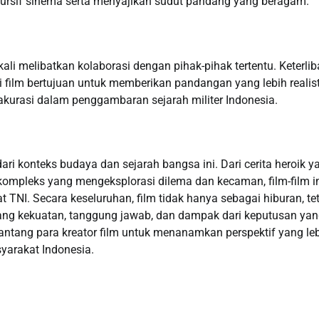
kursif sinema serta menyajikan sudut pandang yang beragam.
li melibatkan kolaborasi dengan pihak-pihak tertentu. Keterlib
 film bertujuan untuk memberikan pandangan yang lebih realist
kurasi dalam penggambaran sejarah militer Indonesia.
i konteks budaya dan sejarah bangsa ini. Dari cerita heroik y
h kompleks yang mengeksplorasi dilema dan kecaman, film-film i
 TNI. Secara keseluruhan, film tidak hanya sebagai hiburan, te
ntang kekuatan, tanggung jawab, dan dampak dari keputusan ya
antang para kreator film untuk menanamkan perspektif yang le
yarakat Indonesia.