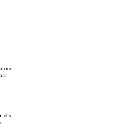
Data HK
Slot Deposit Pulsa
Live SDY
Pengeluaran Singapore Hari Ini
Pengeluaran Macau
n ini
asi
Paito HK
toto hk
Live RTP
n etis
Slot Deposit Pulsa Indosat
a