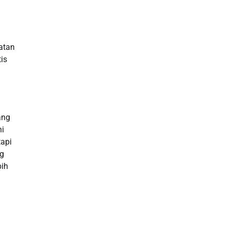
Slot Indosat
Slot Gacor
atan
Slot Indosat
is
Slot Qris
Rtp Slot Hari Ini
ang
ni
Slot Indosat
tapi
ng
Live Draw Macau
bih
Slot Pulsa
Slot Bet Kecil