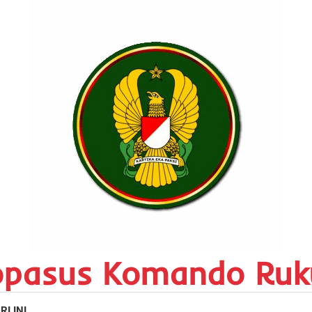
opasus Komando Ruk
RI INI