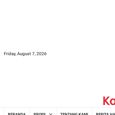
Skip
to
content
Friday, August 7, 2026
K
BERANDA
PROFIL
TENTANG KAMI
BERITA HA