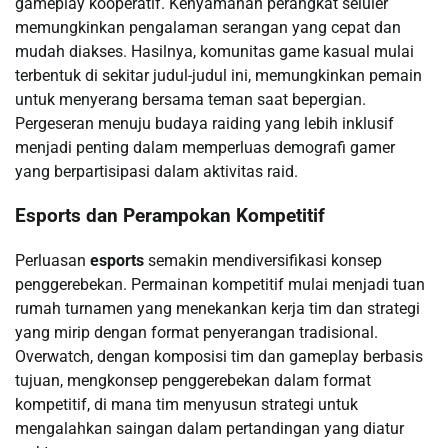
gameplay kooperatif. Kenyamanan perangkat seluler
memungkinkan pengalaman serangan yang cepat dan
mudah diakses. Hasilnya, komunitas game kasual mulai
terbentuk di sekitar judul-judul ini, memungkinkan pemain
untuk menyerang bersama teman saat bepergian.
Pergeseran menuju budaya raiding yang lebih inklusif
menjadi penting dalam memperluas demografi gamer
yang berpartisipasi dalam aktivitas raid.
Esports dan Perampokan Kompetitif
Perluasan
esports
semakin mendiversifikasi konsep
penggerebekan. Permainan kompetitif mulai menjadi tuan
rumah turnamen yang menekankan kerja tim dan strategi
yang mirip dengan format penyerangan tradisional.
Overwatch, dengan komposisi tim dan gameplay berbasis
tujuan, mengkonsep penggerebekan dalam format
kompetitif, di mana tim menyusun strategi untuk
mengalahkan saingan dalam pertandingan yang diatur