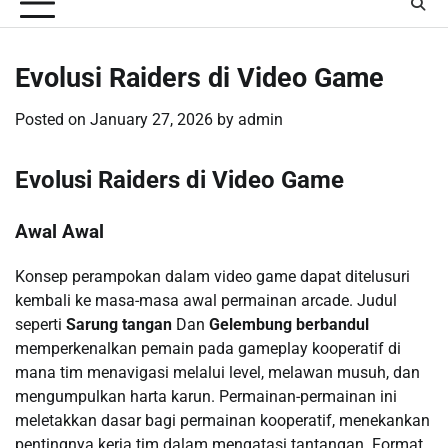
Evolusi Raiders di Video Game
Posted on
January 27, 2026
by
admin
Evolusi Raiders di Video Game
Awal Awal
Konsep perampokan dalam video game dapat ditelusuri
kembali ke masa-masa awal permainan arcade. Judul
seperti
Sarung tangan
Dan
Gelembung berbandul
memperkenalkan pemain pada gameplay kooperatif di
mana tim menavigasi melalui level, melawan musuh, dan
mengumpulkan harta karun. Permainan-permainan ini
meletakkan dasar bagi permainan kooperatif, menekankan
pentingnya kerja tim dalam mengatasi tantangan. Format