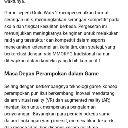
waktunya.
Game seperti Guild Wars 2 memperkenalkan format
serangan unik, memungkinkan serangan kompetitif pada
skala dan tingkat kesulitan berbeda. Pergeseran ini
menunjukkan meningkatnya keinginan untuk melakukan
raid yang terstruktur dan kompetitif dalam esports,
menekankan keterampilan, kerja tim, dan strategi, yang
berkorelasi dengan raid MMORPG tradisional namun
diterapkan dalam konteks yang lebih kompetitif.
Masa Depan Perampokan dalam Game
Seiring dengan berkembangnya teknologi game, konsep
perampokan pun ikut berkembang. Inovasi mendatang
dalam virtual reality (VR) dan augmented reality (AR)
menjanjikan untuk memperkaya pengalaman
penyerangan. Bayangkan para pemain bekerja sama
dalam lingkungan yang imersif, memecahkan teka-teki,
dan menghadapi bos dinamis secara real-time