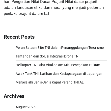
hari Pengertian Nilai Dasar Prajurit Nilai dasar prajurit
adalah landasan etika dan moral yang menjadi pedoman
perilaku prajurit dalam […]
Recent Posts
Peran Satuan Elite TNI dalam Penanggulangan Terorisme
Tantangan dan Solusi Integrasi Drone TNI
Helikopter TNI: Alat Vital dalam Misi Penegakan Hukum
Awak Tank TNI: Latihan dan Kesiapsiagaan di Lapangan
Menjelajahi Jenis-Jenis Kapal Perang TNI AL
Archives
August 2026