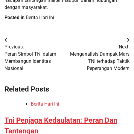
hadapan tantangan militer maupun dalam hubungan
dengan masyarakat.
Posted in
Berita Hari Ini
Post
Previous:
Next:
navigation
Peran Simbol TNI dalam
Menganalisis Dampak Mars
Membangun Identitas
TNI terhadap Taktik
Nasional
Peperangan Modern
Related Posts
Berita Hari Ini
Tni Penjaga Kedaulatan: Peran Dan
Tantangan