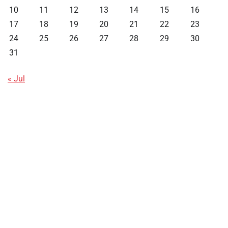
10
11
12
13
14
15
16
17
18
19
20
21
22
23
24
25
26
27
28
29
30
31
« Jul
Data HK
Slot Deposit Pulsa
Live SDY
Pengeluaran Singapore Hari Ini
Pengeluaran Macau