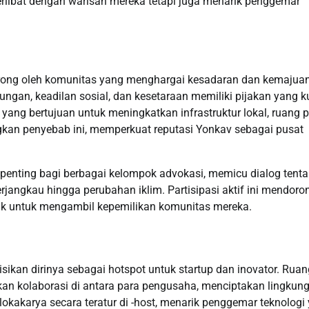
terlibat dengan warisan mereka tetapi juga menarik penggemar
rong oleh komunitas yang menghargai kesadaran dan kemajuan
ngan, keadilan sosial, dan kesetaraan memiliki pijakan yang ku
yang bertujuan untuk meningkatkan infrastruktur lokal, ruang p
gkan penyebab ini, memperkuat reputasi Yonkav sebagai pusat
 penting bagi berbagai kelompok advokasi, memicu dialog tent
angkau hingga perubahan iklim. Partisipasi aktif ini mendoro
k untuk mengambil kepemilikan komunitas mereka.
isikan dirinya sebagai hotspot untuk startup dan inovator. Ruan
n kolaborasi di antara para pengusaha, menciptakan lingkung
okakarya secara teratur di -host, menarik penggemar teknologi