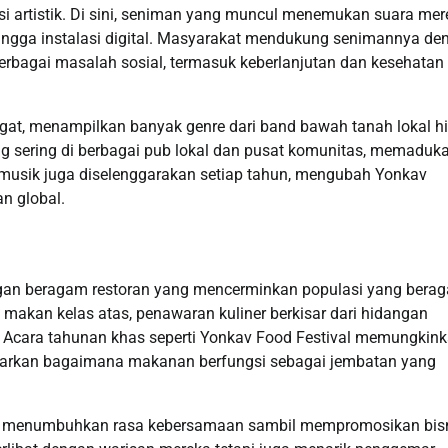
i artistik. Di sini, seniman yang muncul menemukan suara mer
hingga instalasi digital. Masyarakat mendukung senimannya de
berbagai masalah sosial, termasuk keberlanjutan dan kesehatan
at, menampilkan banyak genre dari band bawah tanah lokal h
ung sering di berbagai pub lokal dan pusat komunitas, memaduk
val musik juga diselenggarakan setiap tahun, mengubah Yonkav
n global.
ngan beragam restoran yang mencerminkan populasi yang bera
akan kelas atas, penawaran kuliner berkisar dari hidangan
. Acara tahunan khas seperti Yonkav Food Festival memungkin
mbarkan bagaimana makanan berfungsi sebagai jembatan yang
anan, menumbuhkan rasa kebersamaan sambil mempromosikan bis