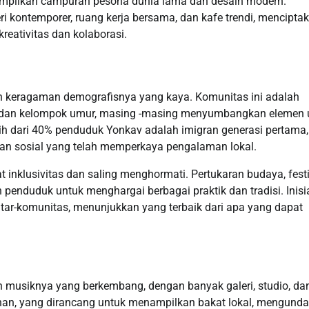
ampilkan campuran pesona dunia lama dan desain modern.
ri kontemporer, ruang kerja bersama, dan kafe trendi, mencipta
eativitas dan kolaborasi.
ah keragaman demografisnya yang kaya. Komunitas ini adalah
s, dan kelompok umur, masing -masing menyumbangkan elemen 
bih dari 40% penduduk Yonkav adalah imigran generasi pertama,
asaan sosial yang telah memperkaya pengalaman lokal.
nklusivitas dan saling menghormati. Pertukaran budaya, festi
enduduk untuk menghargai berbagai praktik dan tradisi. Inisia
ar-komunitas, menunjukkan yang terbaik dari apa yang dapat
 musiknya yang berkembang, dengan banyak galeri, studio, da
lanan, yang dirancang untuk menampilkan bakat lokal, mengund