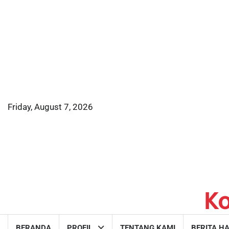
Skip
to
content
Friday, August 7, 2026
K
BERANDA
PROFIL
TENTANG KAMI
BERITA HA