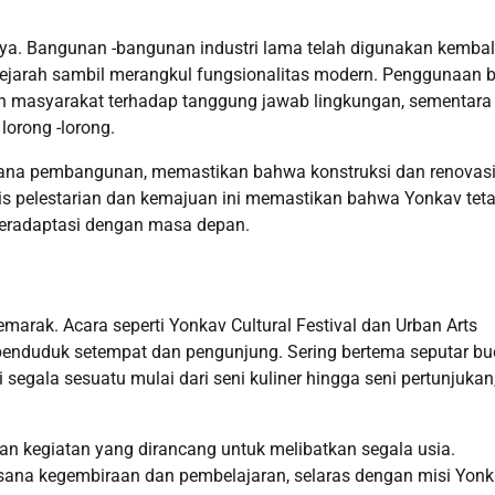
ya. Bangunan -bangunan industri lama telah digunakan kembal
an sejarah sambil merangkul fungsionalitas modern. Penggunaan
n masyarakat terhadap tanggung jawab lingkungan, sementara
lorong -lorong.
ncana pembangunan, memastikan bahwa konstruksi dan renovasi
is pelestarian dan kemajuan ini memastikan bahwa Yonkav tet
beradaptasi dengan masa depan.
arak. Acara seperti Yonkav Cultural Festival dan Urban Arts
penduduk setempat dan pengunjung. Sering bertema seputar b
i segala sesuatu mulai dari seni kuliner hingga seni pertunjukan
gan kegiatan yang dirancang untuk melibatkan segala usia.
sana kegembiraan dan pembelajaran, selaras dengan misi Yon