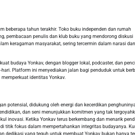
am beberapa tahun terakhir. Toko buku independen dan rumah
ang, pembacaan penulis dan klub buku yang mendorong diskusi
dalam keragaman masyarakat, sering tercermin dalam narasi da
uat budaya Yonkav, dengan blogger lokal, podcaster, dan penc
ari. Platform ini menyediakan jalan bagi penduduk untuk ber
n memperkuat identitas Yonkav.
 potensial, didukung oleh energi dan kecerdikan penghuninya
pendidikan, dan seni menunjukkan komitmen yang tak tergoyah
kul inovasi. Ketika Yonkav terus berkembang dan menarik pen
di titik fokus dalam mempertahankan integritas budayanya. Ku
i, dan dedikasi yang teguh untuk membuat Yonkav bukan hanya t