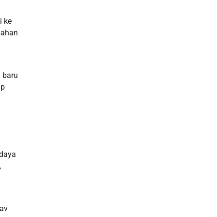
i ke
 bahan
 baru
ap
udaya
,
kav