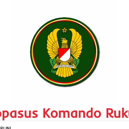
opasus Komando Ruk
RI INI