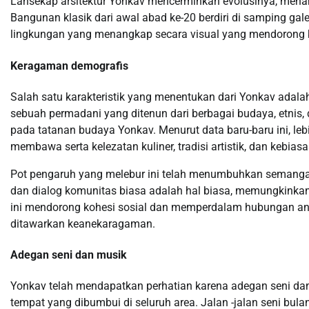
Lansekap arsitektur Yonkav mencerminkan evolusinya, men
Bangunan klasik dari awal abad ke-20 berdiri di samping gale
lingkungan yang menangkap secara visual yang mendorong kr
Keragaman demografis
Salah satu karakteristik yang menentukan dari Yonkav adal
sebuah permadani yang ditenun dari berbagai budaya, etni
pada tatanan budaya Yonkav. Menurut data baru-baru ini, le
membawa serta kelezatan kuliner, tradisi artistik, dan kebi
Pot pengaruh yang melebur ini telah menumbuhkan semangat i
dan dialog komunitas biasa adalah hal biasa, memungkinkan p
ini mendorong kohesi sosial dan memperdalam hubungan ant
ditawarkan keanekaragaman.
Adegan seni dan musik
Yonkav telah mendapatkan perhatian karena adegan seni dan
tempat yang dibumbui di seluruh area. Jalan -jalan seni bu