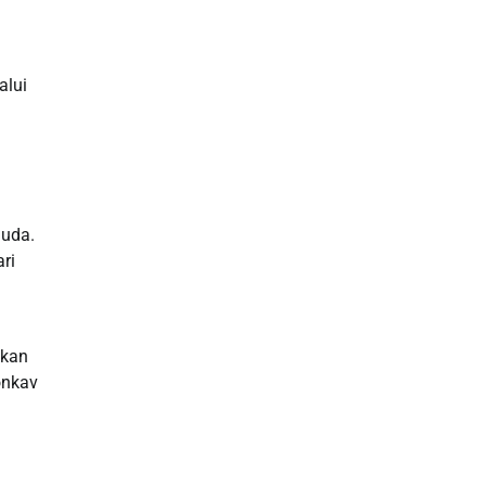
Slot Gacor
alui
Slot Indosat
Slot Qris
Rtp Slot Hari Ini
muda.
Slot Indosat
ri
Live Draw Macau
nkan
Slot Pulsa
onkav
Slot Bet Kecil
Toto HK