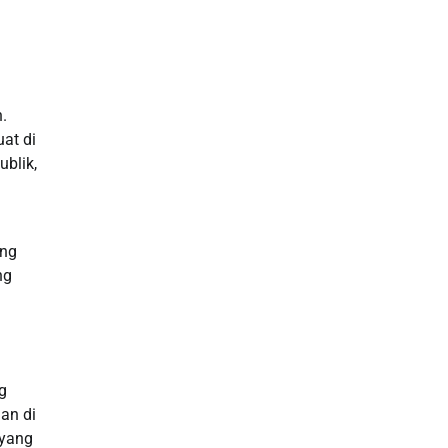
Data HK
Slot Deposit Pulsa
Live SDY
.
at di
Pengeluaran Singapore Hari Ini
ublik,
Pengeluaran Macau
ang
Paito HK
ng
toto hk
Live RTP
g
Slot Deposit Pulsa Indosat
an di
 yang
Slot Indosat