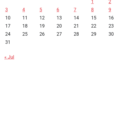
1
2
3
4
5
6
7
8
9
10
11
12
13
14
15
16
17
18
19
20
21
22
23
24
25
26
27
28
29
30
31
« Jul
Data HK
Slot Deposit Pulsa
Live SDY
Pengeluaran Singapore Hari Ini
Pengeluaran Macau