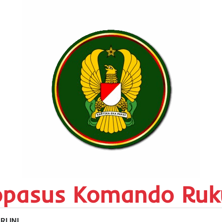
opasus Komando Ruk
RI INI