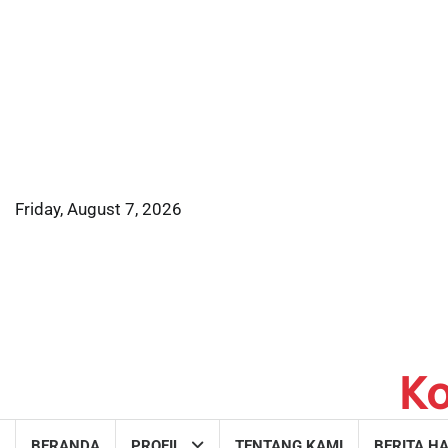
Skip
to
content
Friday, August 7, 2026
K
BERANDA
PROFIL
TENTANG KAMI
BERITA HA